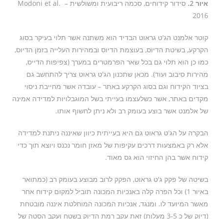
איור 2.
סידור קידוחים, סכמה ריבועית ומשולשית – Modoni et al.
2016
קוטר אלמנט הג'ט גראוט הבדיד הוא משתנה אשר תלוי בעיקר בסוג
הקרקע, בשיטת הדיוס, בעוצמת הדיוס ובמהירות העלייה בזמן הדיוס,
כמו כן הוא תלוי גם בכל שאר הפרמטרים במערך (צפיפות הדייס,
מהירות סיבוב ועוד). מכאן שתכנון הג'ט גראוט צריך להתחשב גם
בציוד הקידוח וגם בסוג הקרקע באתר – עובדה אשר מחייבת ניסוי
מקדים באתר, אשר כשלעצמו בעייתי בשל המוגבלויות למדידה אמינה
של אלמנט אשר בוצע בעומק רב ולא ניתן לחשוף אותו.
הבקרה על הג'ט גראוט גם היא בעייתית כיוון שאיננה ניתנת למדידה
אלא רק באמצעות דרכים עקיפות של מאזן חומר נכנס ויוצא תוך כדי
קידוח אשר בהן החיזוי הוא גס מאוד.
בשיטה של פקק ג'ט גראוט, הפקק לרוב מבוצע בעומק רב (כמתואר
באיור 1) וכל הפרה קלה באנכיות המכונה תוביל למקום קידוח אחר
מאשר המיועד לו. ומנגד, אנכיות המכונה המוחלטת איננה מובטחת
(דיוק של כ 3-5 מעלות) זאת עקב רמת הדיוק בשטח ועקב הסטה של