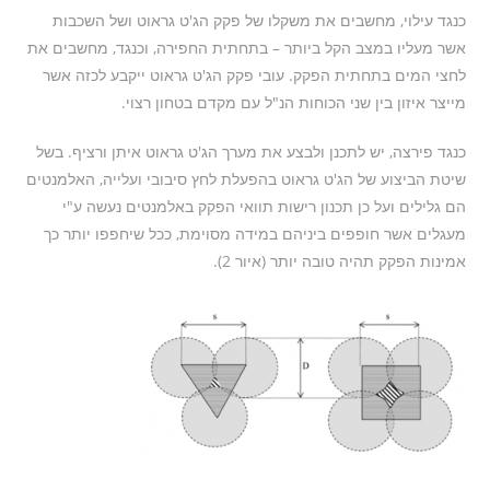
כנגד עילוי, מחשבים את משקלו של פקק הג'ט גראוט ושל השכבות
אשר מעליו במצב הקל ביותר – בתחתית החפירה, וכנגד, מחשבים את
לחצי המים בתחתית הפקק. עובי פקק הג'ט גראוט ייקבע לכזה אשר
מייצר איזון בין שני הכוחות הנ"ל עם מקדם בטחון רצוי.
כנגד פירצה, יש לתכנן ולבצע את מערך הג'ט גראוט איתן ורציף. בשל
שיטת הביצוע של הג'ט גראוט בהפעלת לחץ סיבובי ועלייה, האלמנטים
הם גלילים ועל כן תכנון רישות תוואי הפקק באלמנטים נעשה ע"י
מעגלים אשר חופפים ביניהם במידה מסוימת, ככל שיחפפו יותר כך
אמינות הפקק תהיה טובה יותר (איור 2).