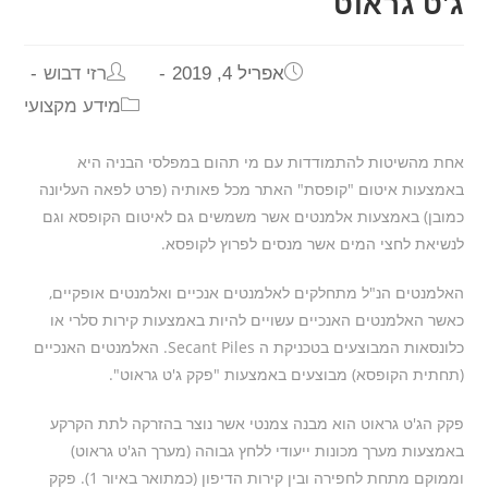
ג'ט גראוט
אפריל 4, 2019
רזי דבוש
מידע מקצועי
אחת מהשיטות להתמודדות עם מי תהום במפלסי הבניה היא
באמצעות איטום "קופסת" האתר מכל פאותיה (פרט לפאה העליונה
כמובן) באמצעות אלמנטים אשר משמשים גם לאיטום הקופסא וגם
לנשיאת לחצי המים אשר מנסים לפרוץ לקופסא.
האלמנטים הנ"ל מתחלקים לאלמנטים אנכיים ואלמנטים אופקיים,
כאשר האלמנטים האנכיים עשויים להיות באמצעות קירות סלרי או
כלונסאות המבוצעים בטכניקת ה Secant Piles. האלמנטים האנכיים
(תחתית הקופסא) מבוצעים באמצעות "פקק ג'ט גראוט".
פקק הג'ט גראוט הוא מבנה צמנטי אשר נוצר בהזרקה לתת הקרקע
באמצעות מערך מכונות ייעודי ללחץ גבוהה (מערך הג'ט גראוט)
וממוקם מתחת לחפירה ובין קירות הדיפון (כמתואר באיור 1). פקק