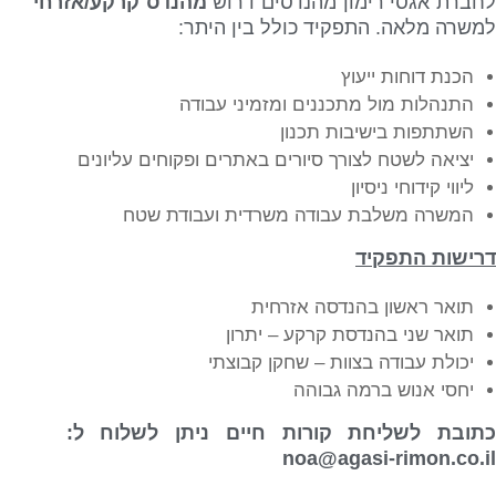
חברת אגסי רימון מהנדסים דרוש
מהנדס קרקע/אזרחי
למשרה מלאה. התפקיד כולל בין היתר:
הכנת דוחות ייעוץ
התנהלות מול מתכננים ומזמיני עבודה
השתתפות בישיבות תכנון
יציאה לשטח לצורך סיורים באתרים ופקוחים עליונים
ליווי קידוחי ניסיון
המשרה משלבת עבודה משרדית ועבודת שטח
דרישות התפקיד
תואר ראשון בהנדסה אזרחית
תואר שני בהנדסת קרקע – יתרון
יכולת עבודה בצוות – שחקן קבוצתי
יחסי אנוש ברמה גבוהה
כתובת לשליחת קורות חיים ניתן לשלוח ל:
noa@agasi-rimon.co.il